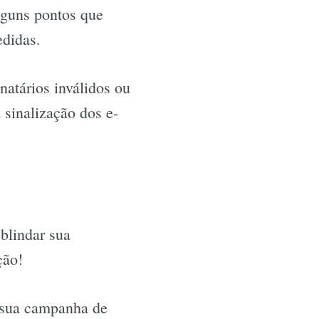
alguns pontos que
edidas.
natários inválidos ou
 sinalização dos e-
blindar sua
ção!
e sua campanha de