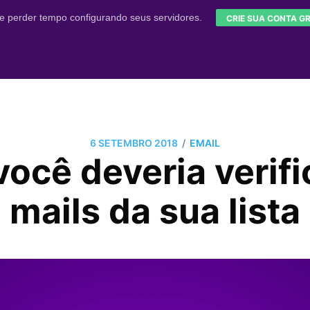
e perder tempo configurando seus servidores.
CRIE SUA CONTA GR
/
6 SETEMBRO 2018
EMAIL
ocê deveria verifi
mails da sua lista