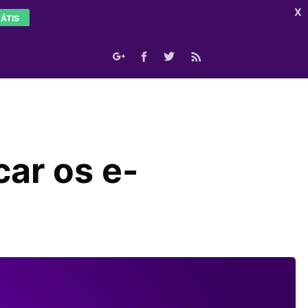
X
ÁTIS
car os e-