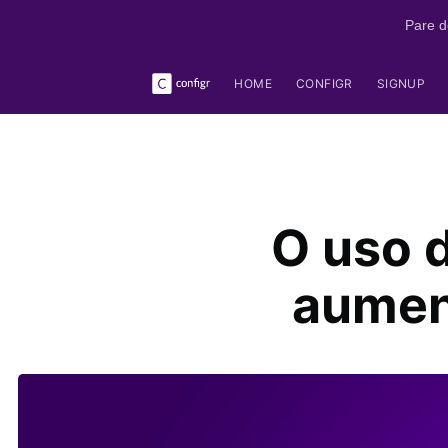
Pare d
HOME
CONFIGR
SIGNUP
O uso 
aument