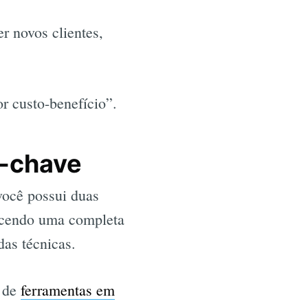
r novos clientes,
 custo-benefício”.
s-chave
você possui duas
recendo uma completa
as técnicas.
o de
ferramentas em