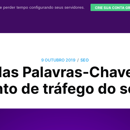
e perder tempo configurando seus servidores.
CRIE SUA CONTA GR
/
9 OUTUBRO 2019
SEO
das Palavras-Chave
o de tráfego do s